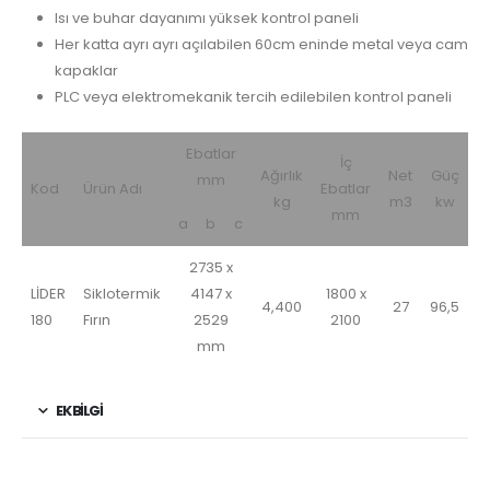
Isı ve buhar dayanımı yüksek kontrol paneli
Her katta ayrı ayrı açılabilen 60cm eninde metal veya cam
kapaklar
PLC veya elektromekanik tercih edilebilen kontrol paneli
Ebatlar
İç
Ağırlık
Net
Güç
mm
Kod
Ürün Adı
Ebatlar
kg
m3
kw
mm
a
b
c
2735 x
LİDER
Siklotermik
4147 x
1800 x
4,400
27
96,5
180
Fırın
2529
2100
mm
EK BILGI