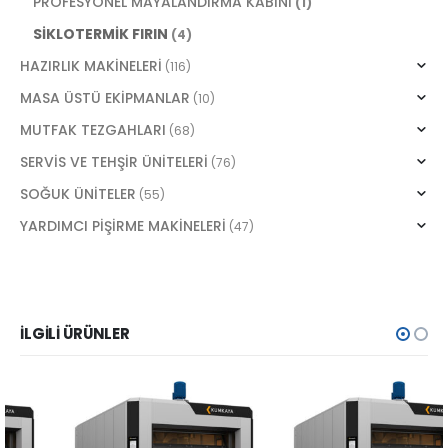
PROFESYONEL MAYALANDIRMA KABİNİ
(1)
SİKLOTERMİK FIRIN
(4)
HAZIRLIK MAKİNELERİ
(116)
MASA ÜSTÜ EKİPMANLAR
(10)
MUTFAK TEZGAHLARI
(68)
SERVİS VE TEHŞİR ÜNİTELERİ
(76)
SOĞUK ÜNİTELER
(55)
YARDIMCI PİŞİRME MAKİNELERİ
(47)
İLGILI ÜRÜNLER