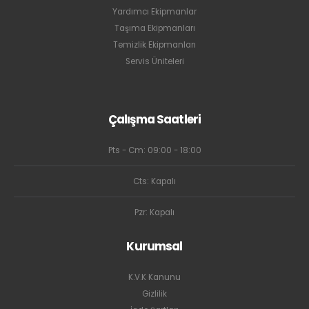
Yardımcı Ekipmanlar
Taşıma Ekipmanları
Temizlik Ekipmanları
Servis Üniteleri
Çalışma Saatleri
Pts - Cm: 09:00 - 18:00
Cts: Kapalı
Pzr: Kapalı
Kurumsal
K.V.K Kanunu
Gizlilik