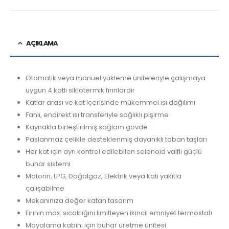
AÇIKLAMA
Otomatik veya manüel yükleme üniteleriyle çalışmaya
uygun 4 katlı siklotermik fırınlardır
Katlar arası ve kat içerisinde mükemmel ısı dağılımı
Fanlı, endirekt ısı transferiyle sağlıklı pişirme
Kaynakla birleştirilmiş sağlam gövde
Paslanmaz çelikle desteklenmiş dayanıklı taban taşları
Her kat için ayrı kontrol edilebilen selenoid valfli güçlü
buhar sistemi
Motorin, LPG, Doğalgaz, Elektrik veya katı yakıtla
çalışabilme
Mekanınıza değer katan tasarım
Fırının max. sıcaklığını limitleyen ikincil emniyet termostatı
Mayalama kabini için buhar üretme ünitesi