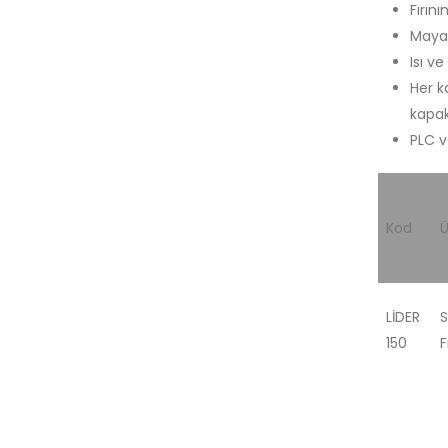
Fırın
Mayal
Isı v
Her k
kapak
PLC v
Kod
Ü
LİDER
S
150
F