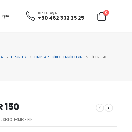
0
BİZE ULAŞIN
ETİŞİM
+90 462 332 25 25
FA
ÜRÜNLER
FIRINLAR
,
SİKLOTERMİK FIRIN
LİDER 150
R 150
r:
SİKLOTERMİK FIRIN