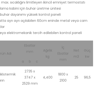
ın max. sıcaklığını limitleyen ikincil emniyet termostatı
ama kabini için buhar üretme ünitesi
e buhar dayanımı yüksek kontrol paneli
atta ayrı ayrı açılabilen 60cm eninde metal veya cam
lar
eya elektromekanik tercih edilebilen kontrol paneli
Ebatlar
İç
Ağırlık
Net
Güç
mm
rün Adı
Ebatlar
kg
m3
kw
mm
a
b
c
2735 x
iklotermik
1800 x
3747 x
4,400
25
96,5
ırın
2100
2529 mm