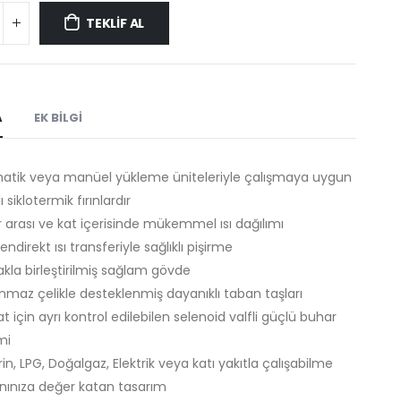
TEKLİF AL
A
EK BILGI
atik veya manüel yükleme üniteleriyle çalışmaya uygun
ı siklotermik fırınlardır
r arası ve kat içerisinde mükemmel ısı dağılımı
 endirekt ısı transferiyle sağlıklı pişirme
kla birleştirilmiş sağlam gövde
nmaz çelikle desteklenmiş dayanıklı taban taşları
at için ayrı kontrol edilebilen selenoid valfli güçlü buhar
mi
in, LPG, Doğalgaz, Elektrik veya katı yakıtla çalışabilme
ınıza değer katan tasarım