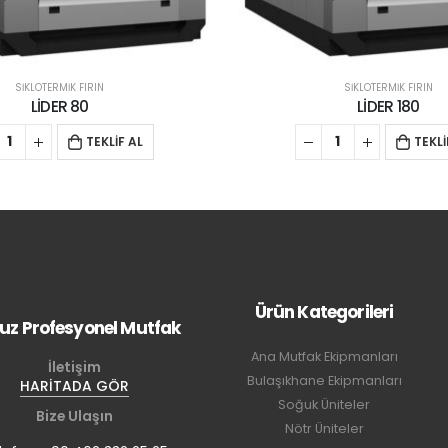
SİKLOTERMİK FIRIN
SİKLOTERMİK FIRIN
LİDER 80
LİDER 180
TEKLİF AL
TEKLİ
Ürün Kategorileri
uz Profesyonel Mutfak
Ana Mutfak Ekipmanları
İletişim
Bulaşıkhane Ekipmanları
HARİTADA GÖR
Soğuk Üniteler
Bize Ulaşın
Nötr Üniteler