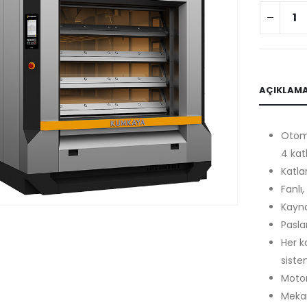
AÇIKLAM
Otom
4 katl
Katla
Fanlı,
Kayna
Pasla
Her k
siste
Motor
Mekan