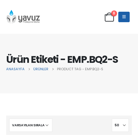
0
Ürün Etiketi - EMP.BQ2-S
ANASAYFA
ÜRÜNLER
PRODUCT TAG -
EMP.BQ2-S