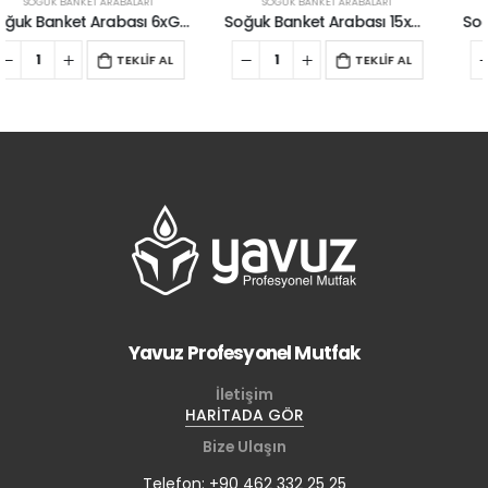
SOĞUK BANKET ARABALARI
SOĞUK BANKET ARABALARI
Soğuk Banket Arabası 15xGN1/1
Soğuk Banket Arabası 11xGN2/1
TEKLİF AL
TEKLİF AL
Yavuz Profesyonel Mutfak
İletişim
HARİTADA GÖR
Bize Ulaşın
Telefon: +90 462 332 25 25