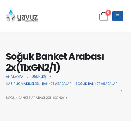
0
Soğuk Banket Arabası
2x(11xGN2/1)
ANASAYFA
ÜRÜNLER
HAZIRLIK MAKİNELERİ
,
BANKET ARABALARI
,
SOĞUK BANKET ARABALARI
SOĞUK BANKET ARABASI 2X(11XGN2/1)