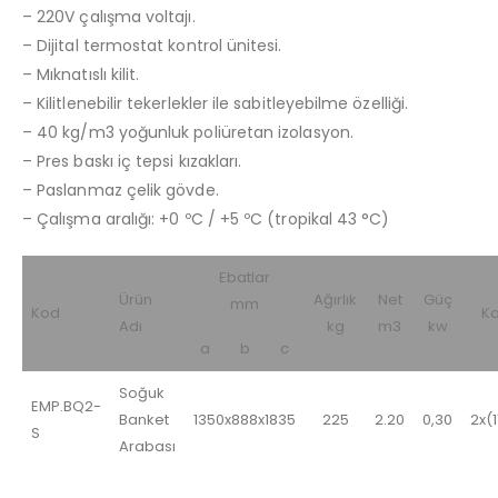
– 220V çalışma voltajı.
– Dijital termostat kontrol ünitesi.
– Mıknatıslı kilit.
– Kilitlenebilir tekerlekler ile sabitleyebilme özelliği.
– 40 kg/m3 yoğunluk poliüretan izolasyon.
– Pres baskı iç tepsi kızakları.
– Paslanmaz çelik gövde.
– Çalışma aralığı: +0 ºC / +5 ºC (tropikal 43 °C)
Ebatlar
Ürün
Ağırlık
Net
Güç
mm
Kod
Ka
Adı
kg
m3
kw
a
b
c
Soğuk
EMP.BQ2-
Banket
1350x888x1835
225
2.20
0,30
2x(
S
Arabası