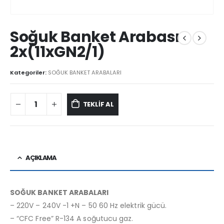
Soğuk Banket Arabası
2x(11xGN2/1)
Kategoriler:
SOĞUK BANKET ARABALARI
TEKLİF AL
AÇIKLAMA
SOĞUK BANKET ARABALARI
– 220V – 240V -1 +N – 50 60 Hz elektrik gücü.
– “CFC Free” R-134 A soğutucu gaz.