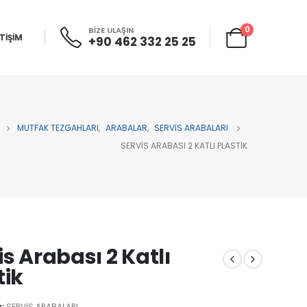
0
BİZE ULAŞIN
ETİŞİM
+90 462 332 25 25
MUTFAK TEZGAHLARI
,
ARABALAR
,
SERVİS ARABALARI
SERVIS ARABASI 2 KATLI PLASTIK
is Arabası 2 Katlı
tik
r:
SERVİS ARABALARI