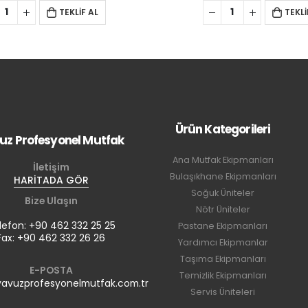
TEKLİF AL
T
Ürün Kategorileri
uz Profesyonel Mutfak
Ana Mutfak Ekipmanları
İletişim
Bulaşıkhane Ekipmanları
HARİTADA GÖR
Soğuk Üniteler
Bize Ulaşın
Nötr Üniteler
lefon: +90 462 332 25 25
Pastane Ekipmanları
Fax: +90 462 332 26 26
Yardımcı Ekipmanlar
Taşıma Ekipmanları
E-POSTA
Temizlik Ekipmanları
avuzprofesyonelmutfak.com.tr
Servis Üniteleri