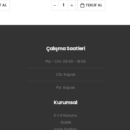
EKLİF AL
TEKLİF AL
Çalışma Saatleri
Pts - Cm: 09:00 - 18:00
Cts: Kapalı
Pzr: Kapalı
Kurumsal
K.V.K Kanunu
Gizlilik
İade Şartları