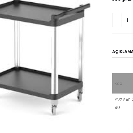
AÇIKLAM
Kod
YVZ.SAP.
90