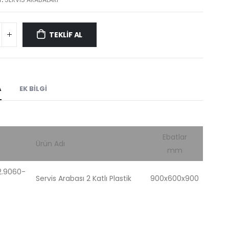
TEKLİF AL
A
EK BILGI
Ebatlar
Ürün Adı
mm
2.9060-
Servis Arabası 2 Katlı Plastik
900x600x900