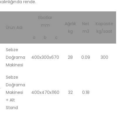
alınlığında rende.
Ebatlar
Ağırlık
Net
Kapasite
mm
Ürün Adı
kg
m3
kg/saat
a
b
c
Sebze
Doğrama
400x300x670
28
0.09
300
Makinesi
Sebze
Doğrama
-
Makinesi
400x470x1160
32
0.18
+ Alt
Stand