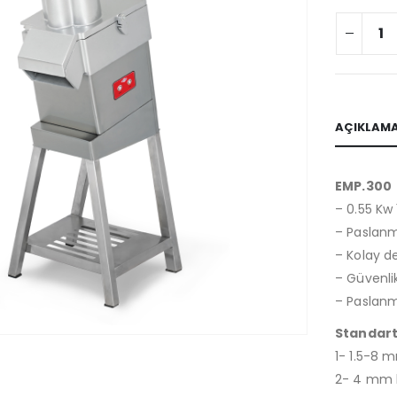
AÇIKLAM
EMP.300
– 0.55 Kw
– Paslanma
– Kolay değ
– Güvenli
– Paslanm
Standart
1- 1.5-8 m
2- 4 mm k