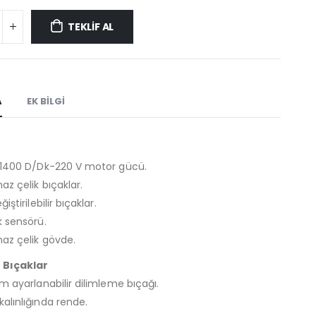
TEKLİF AL
A
EK BILGI
 1400 D/Dk-220 V motor gücü.
z çelik bıçaklar.
iştirilebilir bıçaklar.
k sensörü.
az çelik gövde.
 Bıçaklar
m ayarlanabilir dilimleme bıçağı.
alınlığında rende.