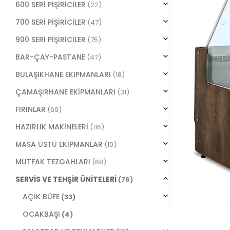
600 SERİ PİŞİRİCİLER
(22)
700 SERİ PİŞİRİCİLER
(47)
900 SERİ PİŞİRİCİLER
(75)
BAR-ÇAY-PASTANE
(47)
BULAŞIKHANE EKİPMANLARI
(18)
ÇAMAŞIRHANE EKİPMANLARI
(31)
FIRINLAR
(69)
HAZIRLIK MAKİNELERİ
(116)
MASA ÜSTÜ EKİPMANLAR
(10)
MUTFAK TEZGAHLARI
(68)
SERVİS VE TEHŞİR ÜNİTELERİ
(76)
AÇIK BÜFE
(33)
OCAKBAŞI
(4)