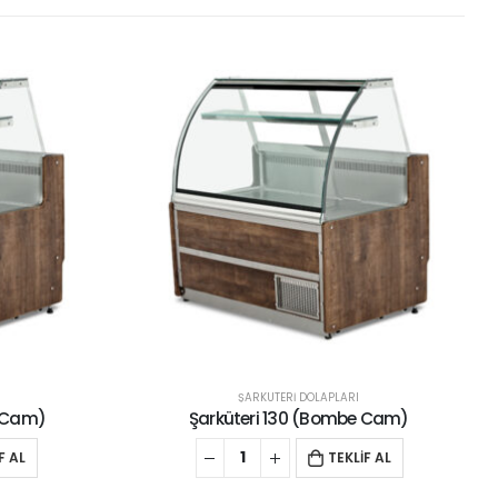
RI
ŞARKÜTERİ DOLAPLARI
be Cam)
Şarküteri 160 (Düz Cam)
KLİF AL
TEKLİF AL