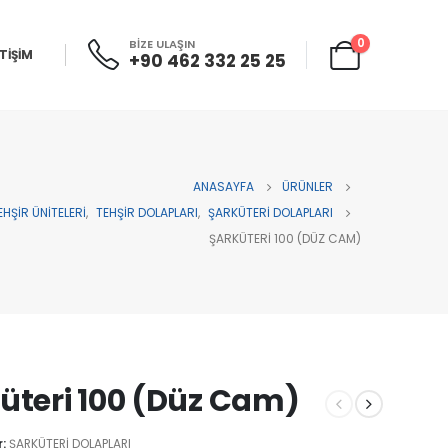
0
BİZE ULAŞIN
ETİŞİM
+90 462 332 25 25
ANASAYFA
ÜRÜNLER
EHŞİR ÜNİTELERİ
,
TEHŞİR DOLAPLARI
,
ŞARKÜTERİ DOLAPLARI
ŞARKÜTERI 100 (DÜZ CAM)
üteri 100 (Düz Cam)
r:
ŞARKÜTERİ DOLAPLARI