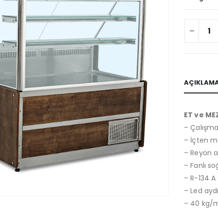
AÇIKLAM
ET ve ME
– Çalışma 
– İçten m
– Reyon a
– Fanlı s
– R-134 A
– Led ayd
– 40 kg/m