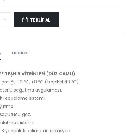
TEKLİF AL
A
EK BILGI
ZE TEŞHİR VİTRİNLERİ (DÜZ CAMLI)
aralığı; +0 ºC, +8 ºC (tropikal 43 ºC)
otorlu soğutma uygulaması.
ltı depolama sistemi.
oğutma.
 soğutucu gaz.
ınlatma sistemi.
3 yoğunluk poliüretan izolasyon.