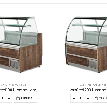
ŞARKÜTERİ DOLAPLARI
ŞARKÜTERİ DOLAPLA
küteri 200 (Bombe Cam)
Şarküteri 130 (Bom
TEKLİF AL
TE