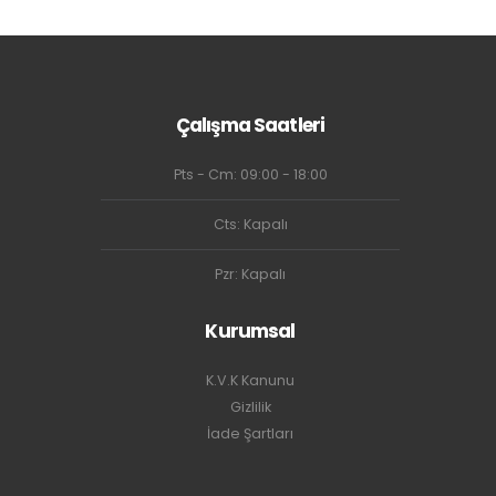
Çalışma Saatleri
Pts - Cm: 09:00 - 18:00
Cts: Kapalı
Pzr: Kapalı
Kurumsal
K.V.K Kanunu
Gizlilik
İade Şartları