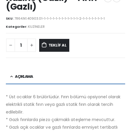
(Gazlı)
SKU:
7864.N1.40903.01-1-1-1-1-1-1-1-1-1-1-1-1-2-1-1-1-1-1-1-1-1
Kategoriler:
KUZİNELER
TEKLİF AL
AÇIKLAMA
* Üst ocaklar 6 brülörlüdür. Fırın bölümü opsiyonel olarak
elektrikli statik fırın veya gazlı statik fırın olarak tercih
edilebilir.
* Gazlı fırınlarda piezo çakmaklı ateşleme mevcuttur.
* Gazlı açık ocaklar ve gazlı fırınlarda emniyet tertibatlı