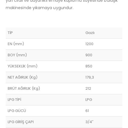
yarı cilalı ve dayanıklı emaye kaplama sayesinde bulaşık
makinesinde yıkamaya uygundur.
TİP
Gazlı
EN (mm)
1200
BOY (mm)
900
YÜKSEKLİK (mm)
850
NET AĞIRLIK (Kg)
179,3
BRÜT AĞIRLIK (Kg)
212
LPG TİPİ
LPG
LPG GÜCÜ
61
LPG GİRİŞ ÇAPI
3/4″