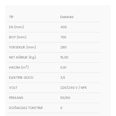
TİP
Elektrikli
EN (mm)
400
BOY (mm)
700
YÜKSEKLİK (mm)
280
NET AĞIRLIK (Kg)
15,00
3
HACİM (m
)
0,61
ELEKTRİK GÜCÜ
3,5
VOLT
220/240 V / NPE
FREKANS
50/60
DOĞALGAZ TÜKETİMİ
0