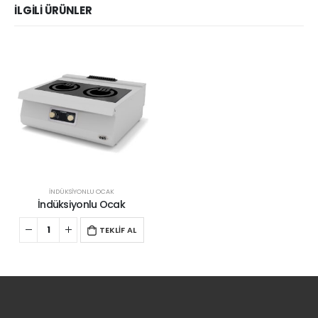
İLGILI ÜRÜNLER
İNDÜKSİYONLU OCAK
İndüksiyonlu Ocak
TEKLİF AL