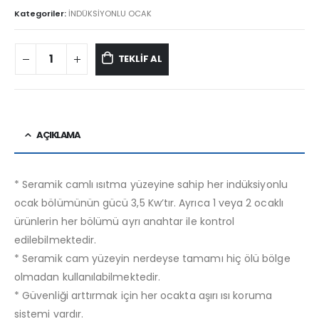
Kategoriler:
İNDÜKSİYONLU OCAK
TEKLİF AL
AÇIKLAMA
* Seramik camlı ısıtma yüzeyine sahip her indüksiyonlu
ocak bölümünün gücü 3,5 Kw’tır. Ayrıca 1 veya 2 ocaklı
ürünlerin her bölümü ayrı anahtar ile kontrol
edilebilmektedir.
* Seramik cam yüzeyin nerdeyse tamamı hiç ölü bölge
olmadan kullanılabilmektedir.
* Güvenliği arttırmak için her ocakta aşırı ısı koruma
sistemi vardır.