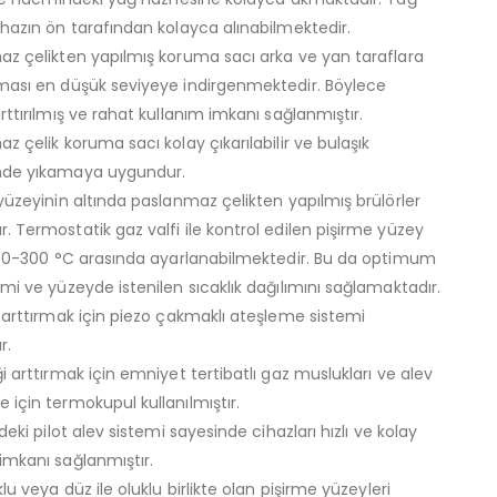
ihazın ön tarafından kolayca alınabilmektedir.
az çelikten yapılmış koruma sacı arka ve yan taraflara
ması en düşük seviyeye indirgenmektedir. Böylece
rttırılmış ve rahat kullanım imkanı sağlanmıştır.
z çelik koruma sacı kolay çıkarılabilir ve bulaşık
nde yıkamaya uygundur.
yüzeyinin altında paslanmaz çelikten yapılmış brülörler
 Termostatik gaz valfi ile kontrol edilen pişirme yüzey
 100-300 °C arasında ayarlanabilmektedir. Bu da optimum
mi ve yüzeyde istenilen sıcaklık dağılımını sağlamaktadır.
i arttırmak için piezo çakmaklı ateşleme sistemi
r.
i arttırmak için emniyet tertibatlı gaz muslukları ve alev
için termokupul kullanılmıştır.
rdeki pilot alev sistemi sayesinde cihazları hızlı ve kolay
imkanı sağlanmıştır.
klu veya düz ile oluklu birlikte olan pişirme yüzeyleri