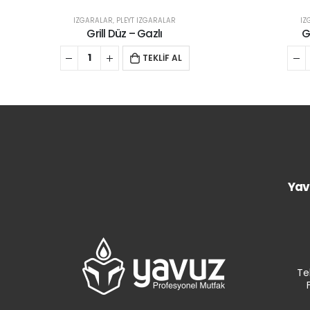
IZGARALAR
,
PLEYT IZGARALAR
IZ
Grill Oluklu – Elektrikli
TEKLİF AL
Yav
Te