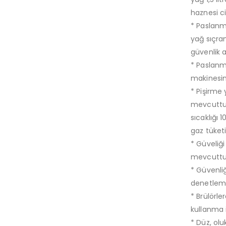
haznesi c
* Paslanm
yağ sıçra
güvenlik a
* Paslanma
makinesi
* Pişirme 
mevcuttur.
sıcaklığı
gaz tüketi
* Güveliğ
mevcuttu
* Güvenliğ
denetleme 
* Brülörle
kullanma 
* Düz, olu