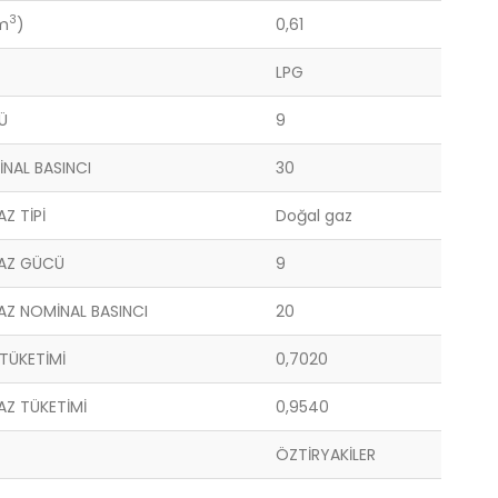
3
m
)
0,61
LPG
Ü
9
NAL BASINCI
30
Z TİPİ
Doğal gaz
AZ GÜCÜ
9
Z NOMİNAL BASINCI
20
TÜKETİMİ
0,7020
Z TÜKETİMİ
0,9540
ÖZTİRYAKİLER