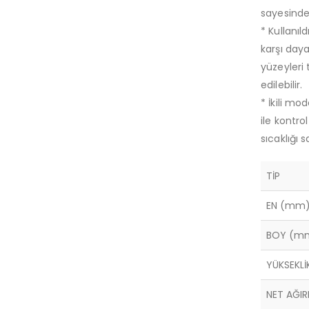
sayesinde 
* Kullanıl
karşı daya
yüzeyleri 
edilebilir.
* İkili mo
ile kontro
sıcaklığı 
TİP
EN (mm
BOY (m
YÜKSEKL
NET AĞIR