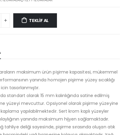
TEKLİF AL
A
araların maksimum ürün pişirme kapasitesi, mükemmel
erformansının yanında homojen pişirme yüzey sıcaklığı
cin tasarlanmıştır.
rda standart olarak 15 mm kalınlığında satine edilmiş
irme yüzeyi mevcuttur. Opsiyonel olarak pişirme yüzeyine
 kaplama yapılabilmektedir. Sert krom kaplı yüzeyler
kolaylığının yanında maksimum hijyen sağlamaktadır.
ğ tahliye deliği sayesinde, pişirme sırasında oluşan atık
itre hacmindeki yağ haznesine kolayca akmaktadır. Yağ