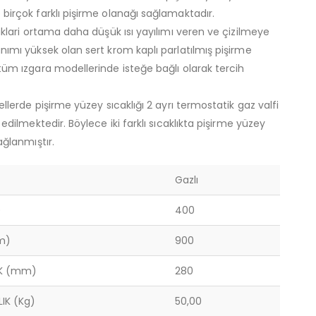
birçok farklı pişirme olanağı sağlamaktadır.
dıklari ortama daha düşük ısı yayılımı veren ve çizilmeye
nımı yüksek olan sert krom kaplı parlatılmış pişirme
tüm ızgara modellerinde isteğe bağlı olarak tercih
dellerde pişirme yüzey sıcaklığı 2 ayrı termostatik gaz valfi
l edilmektedir. Böylece iki farklı sıcaklıkta pişirme yüzey
sağlanmıştır.
Gazlı
)
400
m)
900
İK (mm)
280
LIK (Kg)
50,00