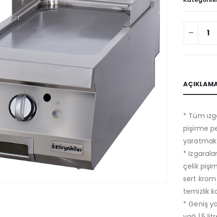
AÇIKLAM
* Tüm ızg
pişirme p
yaratmak i
* Izgarala
çelik piş
sert krom
temizlik 
* Geniş ya
yağ 1,5 l