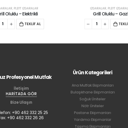
GARALAR
,
PLEYT IZGARALAR
IZGARALAR
,
PLEYT IZGARA
Grill Oluklu – Gazlı
Grill Oluklu – Gazl
TEKLİF AL
TEKLİ
Ürün Kategorileri
uz Profesyonel Mutfak
Ana Mutfak Ekipmanları
İletişim
Bulaşıkhane Ekipmanları
HARİTADA GÖR
Soğuk Üniteler
Bize Ulaşın
Nötr Üniteler
lefon: +90 462 332 25 25
Pastane Ekipmanları
Fax: +90 462 332 26 26
Yardımcı Ekipmanlar
Taşıma Ekipmanları