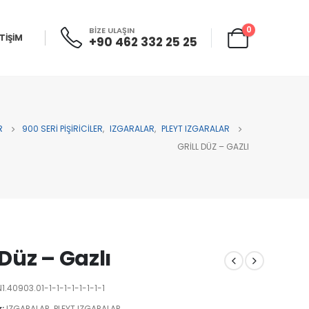
0
BİZE ULAŞIN
ETİŞİM
+90 462 332 25 25
R
900 SERİ PİŞİRİCİLER
,
IZGARALAR
,
PLEYT IZGARALAR
GRILL DÜZ – GAZLI
 Düz – Gazlı
1.40903.01-1-1-1-1-1-1-1-1
r:
IZGARALAR
,
PLEYT IZGARALAR