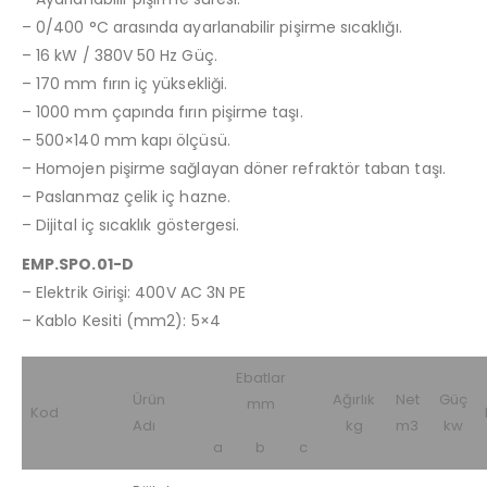
– 0/400 °C arasında ayarlanabilir pişirme sıcaklığı.
– 16 kW / 380V 50 Hz Güç.
– 170 mm fırın iç yüksekliği.
– 1000 mm çapında fırın pişirme taşı.
– 500×140 mm kapı ölçüsü.
– Homojen pişirme sağlayan döner refraktör taban taşı.
– Paslanmaz çelik iç hazne.
– Dijital iç sıcaklık göstergesi.
EMP.SPO.01-D
– Elektrik Girişi: 400V AC 3N PE
– Kablo Kesiti (mm2): 5×4
Ebatlar
Ürün
Ağırlık
Net
Güç
mm
Kod
Adı
kg
m3
kw
a
b
c