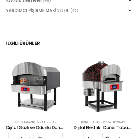
SOĞUK ÜNİTELER
(55)
YARDIMCI PİŞİRME MAKİNELERİ
(47)
İLGILI ÜRÜNLER
DÖNER TABANLI PİZZA FIRINLARI
DÖNER TABANLI PİZZA FIRINLARI
Dijital Gazlı ve Odunlu Döner Tabanlı Pizza Fırını – Ø 300 mm 6 Adet
Dijital Elektrikli Döner Tabanlı Pizza Fırını – Ø 300 mm 9 Adet