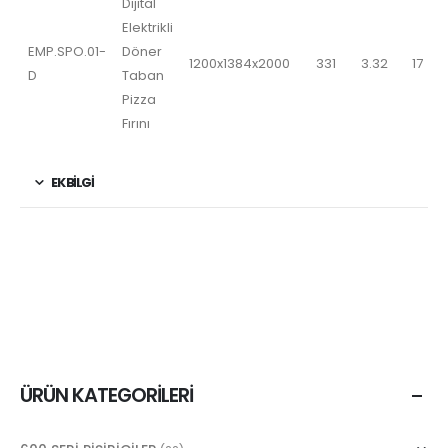
Dijital
Elektrikli
EMP.SPO.01-
Döner
1200x1384x2000
331
3.32
17
D
Taban
Pizza
Fırını
EK BILGI
ÜRÜN KATEGORILERI