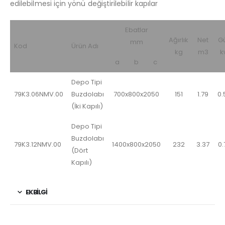
edilebilmesi için yönü değiştirilebilir kapılar
Ebatlar
Ağırlık
Net
G
mm
Kod
Ürün Adı
kg
m3
k
a
b
c
Depo Tipi
79K3.06NMV.00
Buzdolabı
700x800x2050
151
1.79
0.
(İki Kapılı)
Depo Tipi
Buzdolabı
79K3.12NMV.00
1400x800x2050
232
3.37
0.
(Dört
Kapılı)
EK BILGI