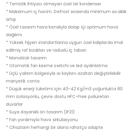
* Temizlik ihtiyacı olmayan özel tel kondenser
* Maksimum iç hacim. Defrost sırasında minimum sıcaklık
artışı.
* Özel tasarım hava kanalıyla dolap içi optimum hava
dağılımı
* Yüksek hijyen standartlarına uygun özel kalıplarda imal
edilmiş raf kızakları ve radüslü iç taban
* Monoblok tasarım
* Otomatik fan kesme switchi ve led aydınlatma
* Üçlü yalıtım bölgesiyle ısı kaybını azaltan değiştirilebilir
manyetik conta
* Düşük enerji tüketimi için 40-42 Kg/m3 yoğunlukta 80
mm izolasyonlu, çevre dostu HFC-Free poliüretan
duvarlar
* Suya dayanıklı ön tasarım (IP21)
* Fan yardımıyla hava sirkülasyonu
* Cihazların herhangi bir alana rahatça adapte