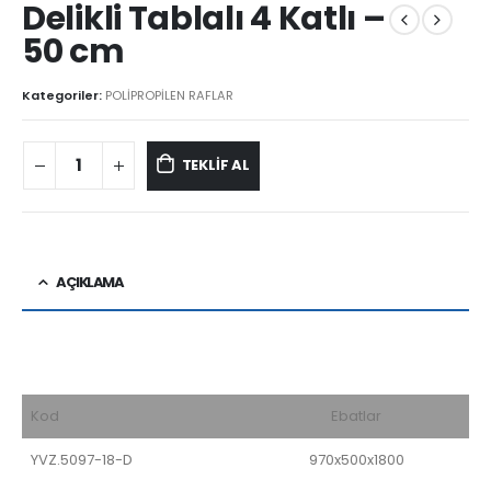
Delikli Tablalı 4 Katlı –
50 cm
Kategoriler:
POLİPROPİLEN RAFLAR
TEKLİF AL
AÇIKLAMA
Kod
Ebatlar
YVZ.5097-18-D
970x500x1800