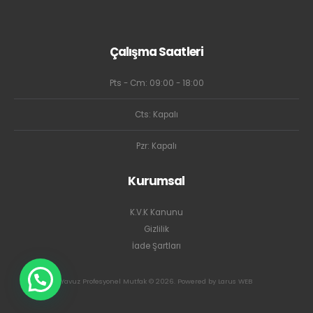
Çalışma Saatleri
Pts - Cm: 09:00 - 18:00
Cts: Kapalı
Pzr: Kapalı
Kurumsal
K.V.K Kanunu
Gizlilik
İade Şartları
Yavuz Profesyonel Mutfak © 2026. Powered by Larus WEB