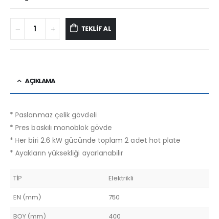
TEKLİF AL
AÇIKLAMA
* Paslanmaz çelik gövdeli
* Pres baskılı monoblok gövde
* Her biri 2.6 kW gücünde toplam 2 adet hot plate
* Ayakların yüksekliği ayarlanabilir
TİP
Elektrikli
EN (mm)
750
BOY (mm)
400