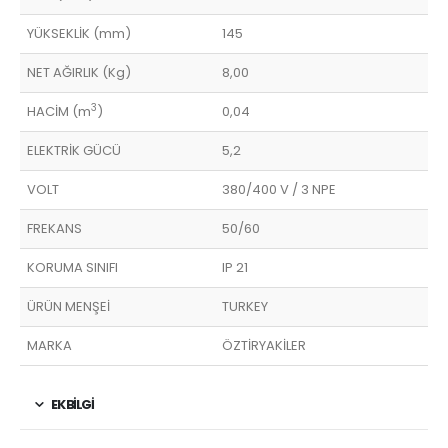
YÜKSEKLİK (mm)
145
NET AĞIRLIK (Kg)
8,00
3
HACİM (m
)
0,04
ELEKTRİK GÜCÜ
5,2
VOLT
380/400 V / 3 NPE
FREKANS
50/60
KORUMA SINIFI
IP 21
ÜRÜN MENŞEİ
TURKEY
MARKA
ÖZTİRYAKİLER
EK BILGI