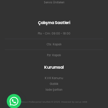
Servis Üniteleri
Çalışma Saatleri
Pts - Cm: 09:00 - 18:00
Cts: Kapalı
Pzr: Kapalı
Kurumsal
K.V.K Kanunu
Gizlilik
İade Şartları
Yavuz Profesyonel Mutfak © 2026. Powered by Larus WEB