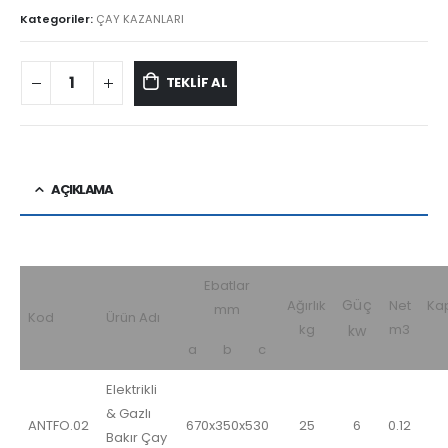
Kategoriler:
ÇAY KAZANLARI
TEKLİF AL
AÇIKLAMA
Ebatlar
Güç
Ağırlık
Net
Ka
mm
Kod
Ürün Adı
kg
m3
kw
a
b
c
Elektrikli
& Gazlı
ANTFO.02
670x350x530
25
6
0.12
Bakır Çay