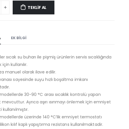
TEKLİF AL
A
EK BILGI
er sıcak su buharı ile pişmiş ürünlerin servis sıcaklığında
çin kullanılır.
a manuel olarak ilave edilir.
 vanası sayesinde suyu hızlı boşaltma imkanı
adır.
li modellerde 30-90 °C arası sıcaklık kontrolü yapan
 mevcuttur. Ayrıca aşırı ısınmayı önlemek için emniyet
 kullanılmıştır.
li modellerde üzerinde 140 °C’lik emniyet termostatı
likon kılıf kaplı yapıştırma rezistans kullanılmaktadir.