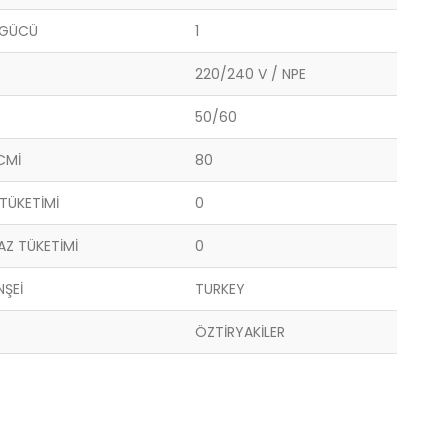
 GÜCÜ
1
220/240 V / NPE
50/60
CMİ
80
TÜKETİMİ
0
Z TÜKETİMİ
0
NŞEİ
TURKEY
ÖZTİRYAKİLER