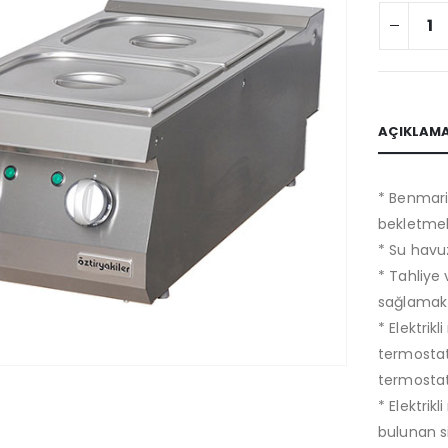
AÇIKLAM
* Benmaril
bekletmek i
* Su havuz
* Tahliye
sağlamakt
* Elektrik
termostat
termostati
* Elektrik
bulunan si