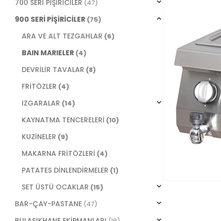
700 SERİ PİŞİRİCİLER
(47)
900 SERİ PİŞİRİCİLER
(75)
ARA VE ALT TEZGAHLAR
(6)
BAIN MARIELER
(4)
DEVRİLİR TAVALAR
(8)
FRİTÖZLER
(4)
IZGARALAR
(14)
KAYNATMA TENCERELERİ
(10)
KUZİNELER
(9)
MAKARNA FRİTÖZLERİ
(4)
PATATES DİNLENDİRMELER
(1)
SET ÜSTÜ OCAKLAR
(15)
BAR-ÇAY-PASTANE
(47)
BULAŞIKHANE EKİPMANLARI
(18)