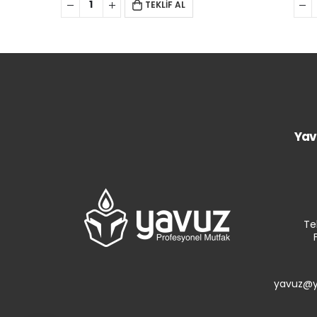
TEKLİF AL
Yav
Te
yavuz@y