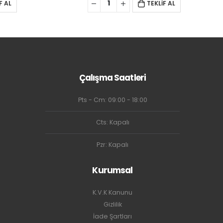
F AL
TEKLİF AL
Çalışma Saatleri
Pts - Cm: 09:00 - 18:00
Cts: Kapalı
Pzr: Kapalı
Kurumsal
K.V.K Kanunu
Gizlilik
İade Şartları