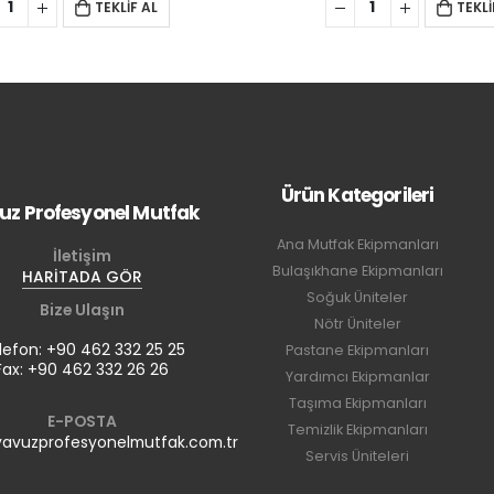
TEKLİF AL
TEKLİ
Ürün Kategorileri
uz Profesyonel Mutfak
Ana Mutfak Ekipmanları
İletişim
Bulaşıkhane Ekipmanları
HARİTADA GÖR
Soğuk Üniteler
Bize Ulaşın
Nötr Üniteler
lefon: +90 462 332 25 25
Pastane Ekipmanları
Fax: +90 462 332 26 26
Yardımcı Ekipmanlar
Taşıma Ekipmanları
E-POSTA
Temizlik Ekipmanları
avuzprofesyonelmutfak.com.tr
Servis Üniteleri