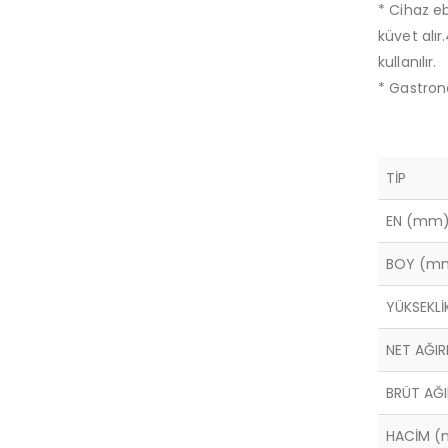
* Cihaz e
küvet alır
kullanılır.
* Gastrono
TİP
EN (mm
BOY (m
YÜKSEKL
NET AĞIR
BRÜT AĞI
HACİM (