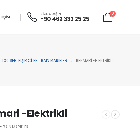
0
BİZE ULAŞIN
ETİŞİM
+90 462 332 25 25
900 SERİ PİŞİRİCİLER
,
BAIN MARIELER
BENMARI -ELEKTRIKLI
ari -Elektrikli
r:
BAIN MARIELER