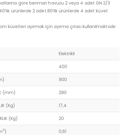
batlarına göre benmari havuzu 2 veya 4 adet GN 2/3
.40’lık ürünlerde 2 adet.80’lik ürünlerde 4 adet küvet
m küvetleri ayırmak için ayırma çıtası kullanılmaktadır.
Elektrikli
)
400
m)
900
İK (mm)
280
LIK (Kg)
17,4
RLIK (Kg)
20
3
m
)
0,61