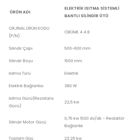
ELEKTRİK ISITMA SİSTEMLİ
ÜRÜN ADI
BANTLI SİLİNDİR ÜTÜ
ORJİNAL ÜRÜN KODU
ÖBÜME 4.4.8
(P/N)
Silindir Çapı
500-600 mm
Silindir Boyu
1500 mm
Isıtma Türü
Elektrik
Elektrik Bağlantısı
380 W
Isıtma Gücü(Rezistans
22,5 kw
Gücü)
0,75 kw 1500 dv/dk – Redüktör
Silindir Motor Gücü
Bağlantılı
Toplam Güç
23.25 kw