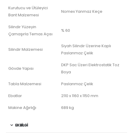
Kurutucu ve Ütüleyici
Nomex Yanmaz Keçe
Bant Malzemesi
Silindir Yüzeyin
% 60
Çamaşırla Temas Açısı
Siyah Silindir Üzerine Kaplı
Silindir Malzemesi
Paslanmaz Çelik
DKP Sac Üzeri Elektrostatik Toz
Gövde Yapısı
Boya
Tabla Malzemesi
Paslanmaz Çelik
Ebatlar
2110 x 1160 x 1150 mm
Makine Ağırlığı
689 kg
EK BILGI