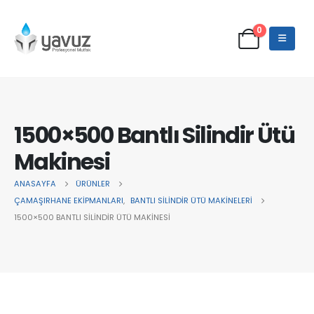
0
1500×500 Bantlı Silindir Ütü
Makinesi
ANASAYFA
ÜRÜNLER
ÇAMAŞIRHANE EKİPMANLARI
,
BANTLI SILINDIR ÜTÜ MAKINELERI
1500×500 BANTLI SILINDIR ÜTÜ MAKINESI