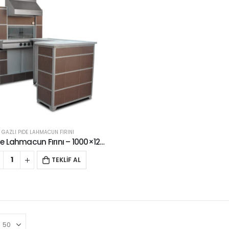
GAZLI PİDE LAHMACUN FIRINI
Gazlı Pide Lahmacun Fırını – 1000×1200
TEKLİF AL