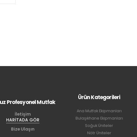
Ürün Kategorileri
uz Profesyonel Mutfak
Ana Mutfak Ekipmanları
İletişim
Bulaşıkhane Ekipmanları
HARİTADA GÖR
Soğuk Üniteler
Bize Ulaşın
Nötr Üniteler