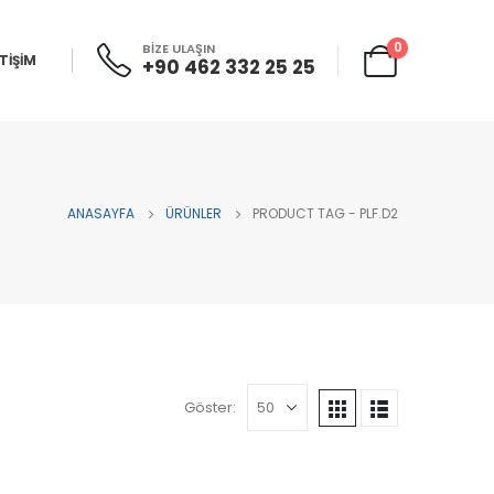
0
BİZE ULAŞIN
ETİŞİM
+90 462 332 25 25
ANASAYFA
ÜRÜNLER
PRODUCT TAG -
PLF.D2
Göster: