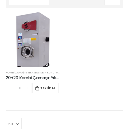
KOMBI ÇAMAŞIR YIKAMA SIKMA KURUTMA MAKINELERI
20+20 Kombi Çamaşır Yıkama Sıkma Kurutma Makinesi
TEKLİF AL