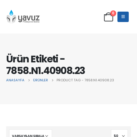
0
Ürün Etiketi -
7858.N1.40908.23
ANASAYFA
ÜRÜNLER
PRODUCT TAG -
7858.N1.40908.23