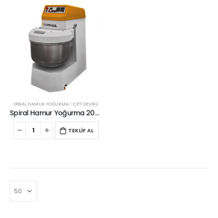
SPİRAL HAMUR YOĞURMA - ÇİFT DEVİRLİ
Spiral Hamur Yoğurma 200 Lt
TEKLİF AL