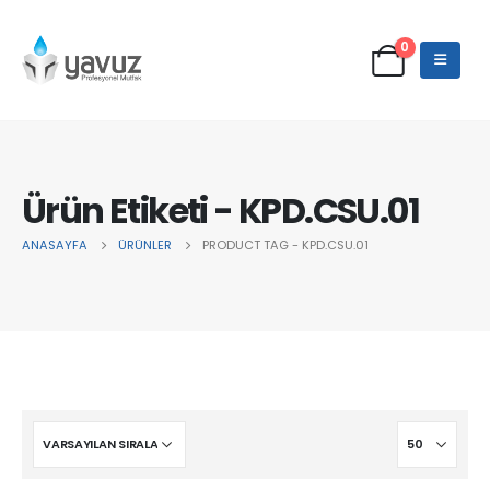
0
Ürün Etiketi - KPD.CSU.01
ANASAYFA
ÜRÜNLER
PRODUCT TAG -
KPD.CSU.01