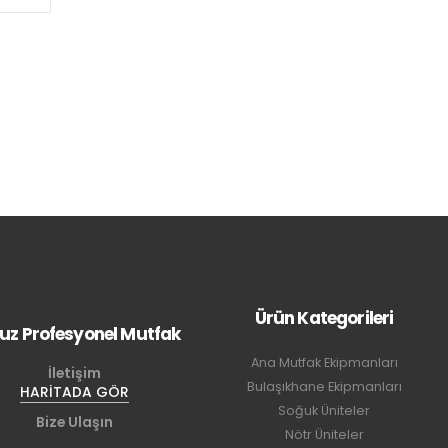
Ürün Kategorileri
uz Profesyonel Mutfak
Ana Mutfak Ekipmanları
İletişim
Bulaşıkhane Ekipmanları
HARİTADA GÖR
Soğuk Üniteler
Bize Ulaşın
Nötr Üniteler