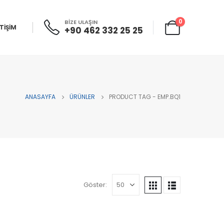
0
BİZE ULAŞIN
ETİŞİM
+90 462 332 25 25
ANASAYFA
ÜRÜNLER
PRODUCT TAG -
EMP.BQ1
Göster: